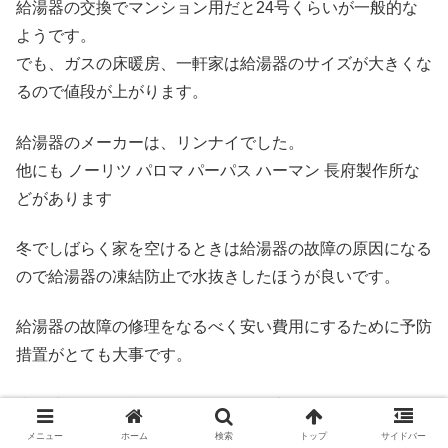
給湯器の交換でマンション用だと24号くらいが一般的な
ようです。
でも、ガスの床暖房、一軒家は給湯器のサイズが大きくな
るので値段が上がります。
給湯器のメーカーは、リンナイでした。
他にも ノーリツ パロマ パーパス ハーマン 長府製作所な
どがあります
冬でしばらく家を空けるときは給湯器の故障の原因になる
ので給湯器の凍結防止で水抜きしたほうが良いです。
給湯器の故障の修理をなるべく安い費用にするために予防
措置がとても大事です。
少し時間的に余裕があるなら給湯器交換でホームセンター
で下調べするのもおすすめです。
メニュー
ホーム
検索
トップ
サイドバー