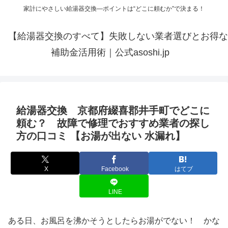
家計にやさしい給湯器交換—ポイントは“どこに頼むか”で決まる！
【給湯器交換のすべて】失敗しない業者選びとお得な
補助金活用術｜公式asoshi.jp
給湯器交換 京都府綴喜郡井手町でどこに
頼む？ 故障で修理でおすすめ業者の探し
方の口コミ 【お湯が出ない 水漏れ】
X
Facebook
はてブ
LINE
ある日、お風呂を沸かそうとしたらお湯がでない！ かな