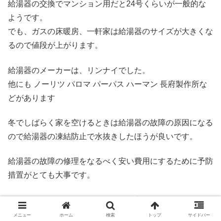
給湯器の交換でマンション用だと24号くらいが一般的な
ようです。
でも、ガスの床暖房、一軒家は給湯器のサイズが大きくな
るので値段が上がります。
給湯器のメーカーは、リンナイでした。
他にも ノーリツ パロマ パーパス ハーマン 長府製作所な
どがあります
冬でしばらく家を空けるときは給湯器の故障の原因になる
ので給湯器の凍結防止で水抜きしたほうが良いです。
給湯器の故障の修理をなるべく安い費用にするために予防
措置がとても大事です。
少し時間的に余裕があるなら給湯器交換でホームセンター
で下調べするのもおすすめです。
メニュー
ホーム
検索
トップ
サイドバー