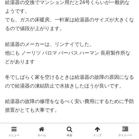
給湯器の交換でマンション用だと24号くらいが一般的な
ようです。
でも、ガスの床暖房、一軒家は給湯器のサイズが大きくな
るので値段が上がります。
給湯器のメーカーは、リンナイでした。
他にも ノーリツ パロマ パーパス ハーマン 長府製作所な
どがあります
冬でしばらく家を空けるときは給湯器の故障の原因になる
ので給湯器の凍結防止で水抜きしたほうが良いです。
給湯器の故障の修理をなるべく安い費用にするために予防
措置がとても大事です。
少し時間的に余裕があるなら給湯器交換でホームセンター
で下調べするのもおすすめです。
メニュー
ホーム
検索
トップ
サイドバー