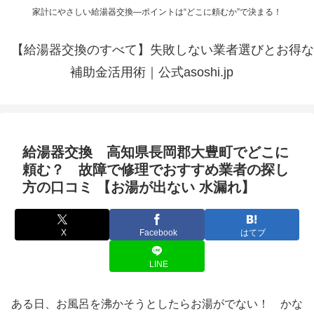
家計にやさしい給湯器交換—ポイントは“どこに頼むか”で決まる！
【給湯器交換のすべて】失敗しない業者選びとお得な
補助金活用術｜公式asoshi.jp
給湯器交換 高知県長岡郡大豊町でどこに
頼む？ 故障で修理でおすすめ業者の探し
方の口コミ 【お湯が出ない 水漏れ】
X
Facebook
はてブ
LINE
ある日、お風呂を沸かそうとしたらお湯がでない！ かな