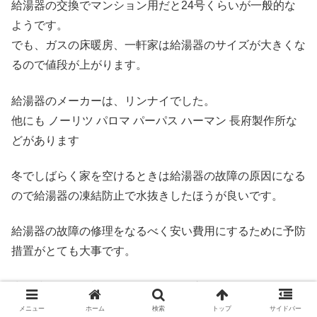
給湯器の交換でマンション用だと24号くらいが一般的な
ようです。
でも、ガスの床暖房、一軒家は給湯器のサイズが大きくな
るので値段が上がります。
給湯器のメーカーは、リンナイでした。
他にも ノーリツ パロマ パーパス ハーマン 長府製作所な
どがあります
冬でしばらく家を空けるときは給湯器の故障の原因になる
ので給湯器の凍結防止で水抜きしたほうが良いです。
給湯器の故障の修理をなるべく安い費用にするために予防
措置がとても大事です。
少し時間的に余裕があるなら給湯器交換でホームセンター
で下調べするのもおすすめです。
メニュー
ホーム
検索
トップ
サイドバー