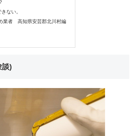
？
できない。
め業者 高知県安芸郡北川村編
談)