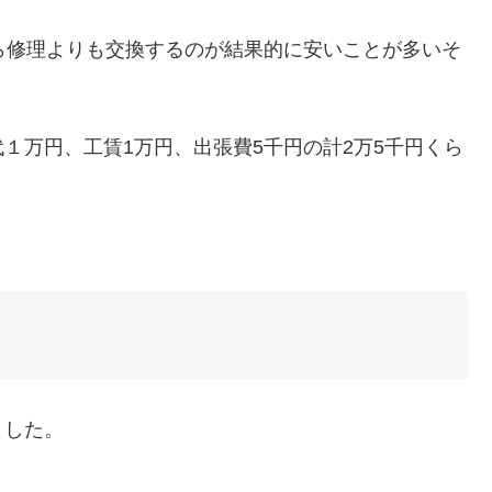
ら修理よりも交換するのが結果的に安いことが多いそ
１万円、工賃1万円、出張費5千円の計2万5千円くら
ました。