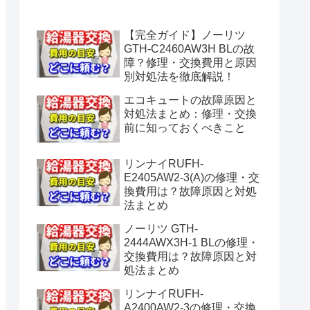
水漏れ】
【完全ガイド】ノーリツ
GTH-C2460AW3H BLの故
障？修理・交換費用と原因
別対処法を徹底解説！
エコキュートの故障原因と
対処法まとめ：修理・交換
前に知っておくべきこと
リンナイRUFH-
E2405AW2-3(A)の修理・交
換費用は？故障原因と対処
法まとめ
ノーリツ GTH-
2444AWX3H-1 BLの修理・
交換費用は？故障原因と対
処法まとめ
リンナイRUFH-
A2400AW2-3の修理・交換