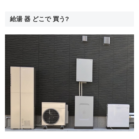
給湯 器 どこで 買う?