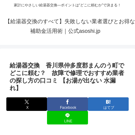
家計にやさしい給湯器交換—ポイントは“どこに頼むか”で決まる！
【給湯器交換のすべて】失敗しない業者選びとお得な
補助金活用術｜公式asoshi.jp
給湯器交換 香川県仲多度郡まんのう町で
どこに頼む？ 故障で修理でおすすめ業者
の探し方の口コミ 【お湯が出ない 水漏
れ】
X
Facebook
はてブ
LINE