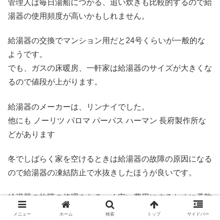
管理人は毎日湯船につかる、追い炊きも比較的するので給
湯器の使用頻度が高いかもしれません。
給湯器の交換でマンション用だと24号くらいが一般的な
ようです。
でも、ガスの床暖房、一軒家は給湯器のサイズが大きくな
るので値段が上がります。
給湯器のメーカーは、リンナイでした。
他にも ノーリツ パロマ パーパス ハーマン 長府製作所な
どがあります
冬でしばらく家を空けるときは給湯器の故障の原因になる
ので給湯器の凍結防止で水抜きしたほうが良いです。
給湯器の故障の修理をなるべく安い費用にするために予防
措置がとても大事です。
メニュー
ホーム
検索
トップ
サイドバー