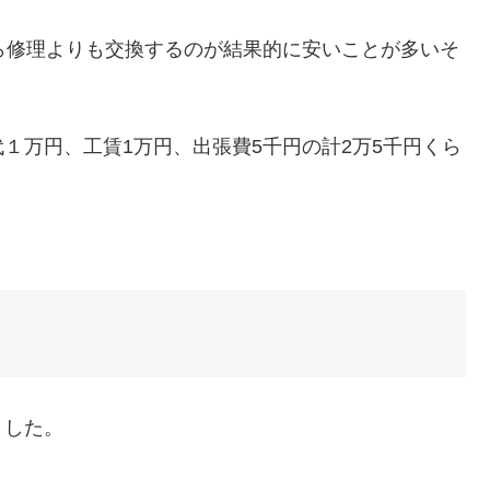
ら修理よりも交換するのが結果的に安いことが多いそ
１万円、工賃1万円、出張費5千円の計2万5千円くら
ました。