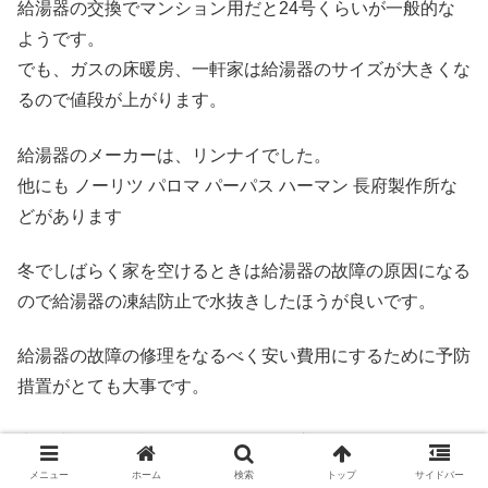
給湯器の交換でマンション用だと24号くらいが一般的な
ようです。
でも、ガスの床暖房、一軒家は給湯器のサイズが大きくな
るので値段が上がります。
給湯器のメーカーは、リンナイでした。
他にも ノーリツ パロマ パーパス ハーマン 長府製作所な
どがあります
冬でしばらく家を空けるときは給湯器の故障の原因になる
ので給湯器の凍結防止で水抜きしたほうが良いです。
給湯器の故障の修理をなるべく安い費用にするために予防
措置がとても大事です。
少し時間的に余裕があるなら給湯器交換でホームセンター
で下調べするのもおすすめです。
メニュー
ホーム
検索
トップ
サイドバー