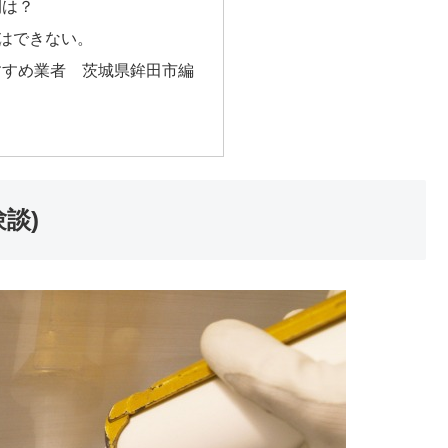
間は？
Yはできない。
すすめ業者 茨城県鉾田市編
談)