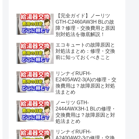
水漏れ】
【完全ガイド】ノーリツ
GTH-C2460AW3H BLの故
障？修理・交換費用と原因
別対処法を徹底解説！
エコキュートの故障原因と
対処法まとめ：修理・交換
前に知っておくべきこと
リンナイRUFH-
E2405AW2-3(A)の修理・交
換費用は？故障原因と対処
法まとめ
ノーリツ GTH-
2444AWX3H-1 BLの修理・
交換費用は？故障原因と対
処法まとめ
リンナイRUFH-
A2400AW2-3の修理・交換