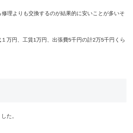
ら修理よりも交換するのが結果的に安いことが多いそ
１万円、工賃1万円、出張費5千円の計2万5千円くら
ました。