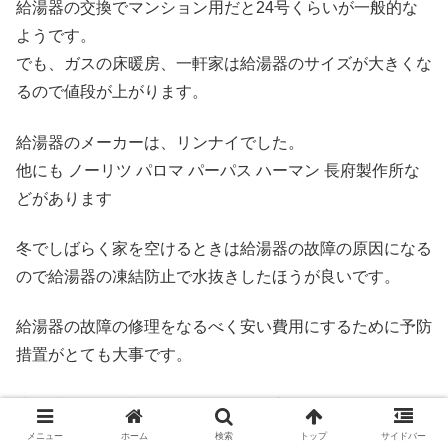
給湯器の交換でマンション用だと24号くらいが一般的な
ようです。
でも、ガスの床暖房、一軒家は給湯器のサイズが大きくな
るので値段が上がります。
給湯器のメーカーは、リンナイでした。
他にも ノーリツ パロマ パーパス ハーマン 長府製作所な
どがあります
冬でしばらく家を空けるときは給湯器の故障の原因になる
ので給湯器の凍結防止で水抜きしたほうが良いです。
給湯器の故障の修理をなるべく安い費用にするために予防
措置がとても大事です。
少し時間的に余裕があるなら給湯器交換でホームセンター
で下調べするのもおすすめです。
メニュー
ホーム
検索
トップ
サイドバー