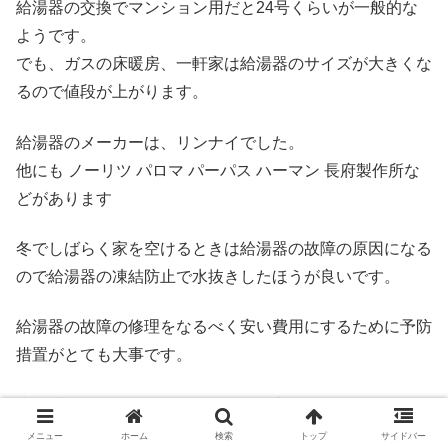
給湯器の交換でマンション用だと24号くらいが一般的な
ようです。
でも、ガスの床暖房、一軒家は給湯器のサイズが大きくな
るので値段が上がります。
給湯器のメーカーは、リンナイでした。
他にも ノーリツ パロマ パーパス ハーマン 長府製作所な
どがあります
冬でしばらく家を空けるときは給湯器の故障の原因になる
ので給湯器の凍結防止で水抜きしたほうが良いです。
給湯器の故障の修理をなるべく安い費用にするために予防
措置がとても大事です。
少し時間的に余裕があるなら給湯器交換でホームセンター
で下調べするのもおすすめです。
メニュー
ホーム
検索
トップ
サイドバー