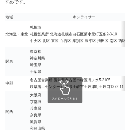
すめです。
地域
キンライサー
札幌市
北海道・東北
札幌営業所 北海道札幌市白石区菊水元町五条2-3-10
中央区 北区 東区 白石区 厚別区 豊平区 清田区 南区 西区 
東京都
神奈川県
関東
埼玉県
千葉県
名古屋営業所 愛知県名古屋市緑区滝ノ水5-2105
中部
岐阜施工センター 岐阜県土岐市土岐津町土岐口1372-11
大阪府
スクロールできます
京都府
兵庫県
関西
奈良県
滋賀県
和歌山県