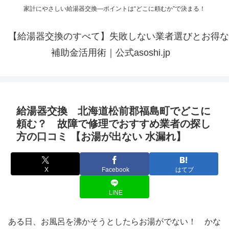
家計にやさしい給湯器交換—ポイントは“どこに頼むか”で決まる！
【給湯器交換のすべて】失敗しない業者選びとお得な
補助金活用術｜公式asoshi.jp
給湯器交換 北海道松前郡福島町でどこに
頼む？ 故障で修理でおすすめ業者の探し
方の口コミ 【お湯が出ない 水漏れ】
X
Facebook
はてブ
LINE
ある日、お風呂を沸かそうとしたらお湯がでない！ かな