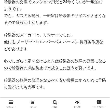
給湯器の交換でマンション用だと24号くらいが一般的な
ようです。
でも、ガスの床暖房、一軒家は給湯器のサイズが大きくな
るので値段が上がります。
給湯器のメーカーは、リンナイでした。
他にも ノーリツ パロマ パーパス ハーマン 長府製作所な
どがあります
冬でしばらく家を空けるときは給湯器の故障の原因になる
ので給湯器の凍結防止で水抜きしたほうが良いです。
給湯器の故障の修理をなるべく安い費用にするために予防
措置がとても大事です。
少し時間的に余裕があるなら給湯器交換でホームセンター
で下調べするのもおすすめです。
メニュー
ホーム
検索
トップ
サイドバー