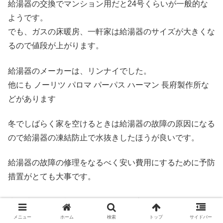
給湯器の交換でマンション用だと24号くらいが一般的な
ようです。
でも、ガスの床暖房、一軒家は給湯器のサイズが大きくな
るので値段が上がります。
給湯器のメーカーは、リンナイでした。
他にも ノーリツ パロマ パーパス ハーマン 長府製作所な
どがあります
冬でしばらく家を空けるときは給湯器の故障の原因になる
ので給湯器の凍結防止で水抜きしたほうが良いです。
給湯器の故障の修理をなるべく安い費用にするために予防
措置がとても大事です。
少し時間的に余裕があるなら給湯器交換でホームセンター
で下調べするのもおすすめです。
メニュー
ホーム
検索
トップ
サイドバー