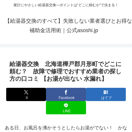
家計にやさしい給湯器交換—ポイントは“どこに頼むか”で決まる！
【給湯器交換のすべて】失敗しない業者選びとお得な
補助金活用術｜公式asoshi.jp
給湯器交換 北海道樺戸郡月形町でどこに
頼む？ 故障で修理でおすすめ業者の探し
方の口コミ 【お湯が出ない 水漏れ】
X
Facebook
はてブ
LINE
ある日、お風呂を沸かそうとしたらお湯がでない！ かな