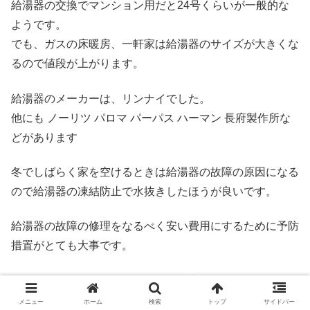
給湯器の交換でマンション用だと24号くらいが一般的な
ようです。
でも、ガスの床暖房、一軒家は給湯器のサイズが大きくな
るので値段が上がります。
給湯器のメーカーは、リンナイでした。
他にも ノーリツ パロマ パーパス ハーマン 長府製作所な
どがあります
冬でしばらく家を空けるときは給湯器の故障の原因になる
ので給湯器の凍結防止で水抜きしたほうが良いです。
給湯器の故障の修理をなるべく安い費用にするために予防
措置がとても大事です。
少し時間的に余裕があるなら給湯器交換でホームセンター
で下調べするのもおすすめです。
メニュー
ホーム
検索
トップ
サイドバー