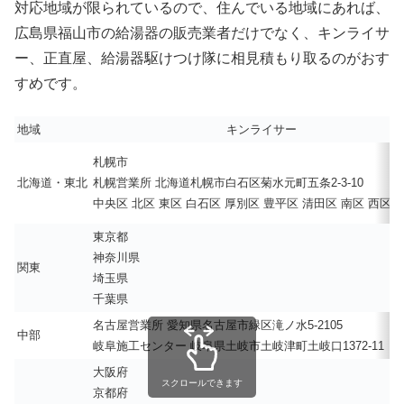
対応地域が限られているので、住んでいる地域にあれば、
広島県福山市の給湯器の販売業者だけでなく、キンライサ
ー、正直屋、給湯器駆けつけ隊に相見積もり取るのがおす
すめです。
地域
キンライサー
札幌市
北海道・東北
札幌営業所 北海道札幌市白石区菊水元町五条2-3-10
中央区 北区 東区 白石区 厚別区 豊平区 清田区 南区 西区 
東京都
神奈川県
関東
埼玉県
千葉県
名古屋営業所 愛知県名古屋市緑区滝ノ水5-2105
中部
岐阜施工センター 岐阜県土岐市土岐津町土岐口1372-11
大阪府
スクロールできます
京都府