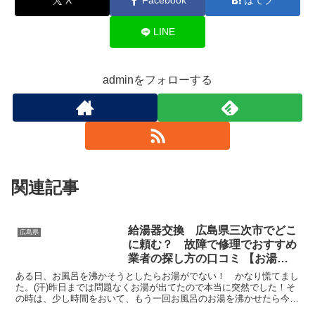
X
Facebook
はてブ
LINE
adminをフォローする
関連記事
給湯器交換 広島県三次市でどこ
広島県
に頼む？ 故障で修理でおすすめ
業者の探し方の口コミ 【お湯が
出ない 水漏れ】
ある日、お風呂を沸かそうとしたらお湯がでない！ かなり慌てまし
た。(汗)昨日までは問題なくお湯が出てたので本当に突然でした！そ
の時は、少し時間をおいて、もう一回お風呂のお湯を沸かせたら今度
はお風呂にお湯がたまりだしたのでほっとしましたよ。冬...