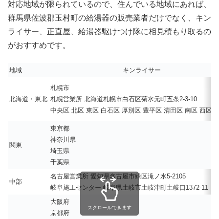
対応地域が限られているので、住んでいる地域にあれば、
群馬県佐波郡玉村町の給湯器の販売業者だけでなく、キン
ライサー、正直屋、給湯器駆けつけ隊に相見積もり取るの
がおすすめです。
地域
キンライサー
札幌市
北海道・東北
札幌営業所 北海道札幌市白石区菊水元町五条2-3-10
中央区 北区 東区 白石区 厚別区 豊平区 清田区 南区 西区 
東京都
神奈川県
関東
埼玉県
千葉県
名古屋営業所 愛知県名古屋市緑区滝ノ水5-2105
中部
岐阜施工センター 岐阜県土岐市土岐津町土岐口1372-11
大阪府
スクロールできます
京都府