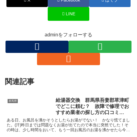
X
Facebook
はてブ
LINE
adminをフォローする
関連記事
給湯器交換 群馬県吾妻郡草津町
群馬県
でどこに頼む？ 故障で修理でお
すすめ業者の探し方の口コミ
【お湯が出ない 水漏れ】
ある日、お風呂を沸かそうとしたらお湯がでない！ かなり慌てまし
た。(汗)昨日までは問題なくお湯が出てたので本当に突然でした！そ
の時は、少し時間をおいて、もう一回お風呂のお湯を沸かせたら今度
はお風呂にお湯がたまりだしたのでほっとしましたよ。冬...