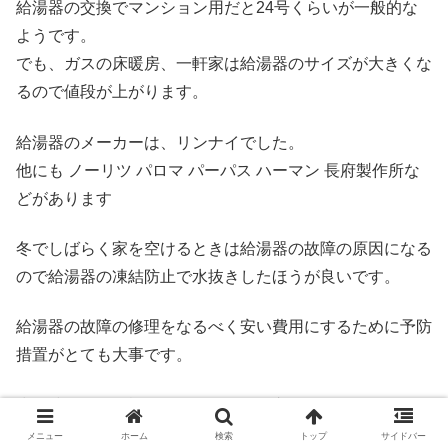
給湯器の交換でマンション用だと24号くらいが一般的な
ようです。
でも、ガスの床暖房、一軒家は給湯器のサイズが大きくな
るので値段が上がります。
給湯器のメーカーは、リンナイでした。
他にも ノーリツ パロマ パーパス ハーマン 長府製作所な
どがあります
冬でしばらく家を空けるときは給湯器の故障の原因になる
ので給湯器の凍結防止で水抜きしたほうが良いです。
給湯器の故障の修理をなるべく安い費用にするために予防
措置がとても大事です。
少し時間的に余裕があるなら給湯器交換でホームセンター
で下調べするのもおすすめです。
メニュー
ホーム
検索
トップ
サイドバー