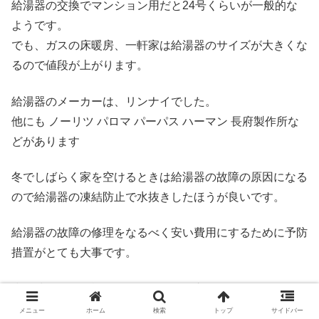
給湯器の交換でマンション用だと24号くらいが一般的な
ようです。
でも、ガスの床暖房、一軒家は給湯器のサイズが大きくな
るので値段が上がります。
給湯器のメーカーは、リンナイでした。
他にも ノーリツ パロマ パーパス ハーマン 長府製作所な
どがあります
冬でしばらく家を空けるときは給湯器の故障の原因になる
ので給湯器の凍結防止で水抜きしたほうが良いです。
給湯器の故障の修理をなるべく安い費用にするために予防
措置がとても大事です。
少し時間的に余裕があるなら給湯器交換でホームセンター
で下調べするのもおすすめです。
メニュー
ホーム
検索
トップ
サイドバー