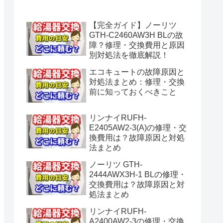
水漏れ】
【完全ガイド】ノーリツ
GTH-C2460AW3H BLの故
障？修理・交換費用と原因
別対処法を徹底解説！
エコキュートの故障原因と
対処法まとめ：修理・交換
前に知っておくべきこと
リンナイRUFH-
E2405AW2-3(A)の修理・交
換費用は？故障原因と対処
法まとめ
ノーリツ GTH-
2444AWX3H-1 BLの修理・
交換費用は？故障原因と対
処法まとめ
リンナイRUFH-
A2400AW2-3の修理・交換