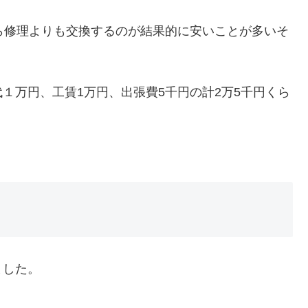
ら修理よりも交換するのが結果的に安いことが多いそ
１万円、工賃1万円、出張費5千円の計2万5千円くら
ました。