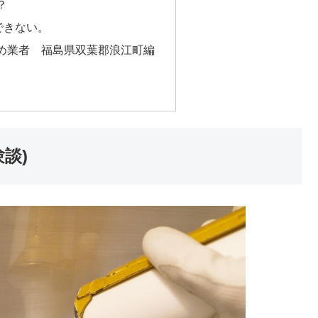
？
できない。
め業者 福島県双葉郡浪江町編
談)