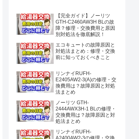
水漏れ】
【完全ガイド】ノーリツ
GTH-C2460AW3H BLの故
障？修理・交換費用と原因
別対処法を徹底解説！
エコキュートの故障原因と
対処法まとめ：修理・交換
前に知っておくべきこと
リンナイRUFH-
E2405AW2-3(A)の修理・交
換費用は？故障原因と対処
法まとめ
ノーリツ GTH-
2444AWX3H-1 BLの修理・
交換費用は？故障原因と対
処法まとめ
リンナイRUFH-
A2400AW2-3の修理・交換