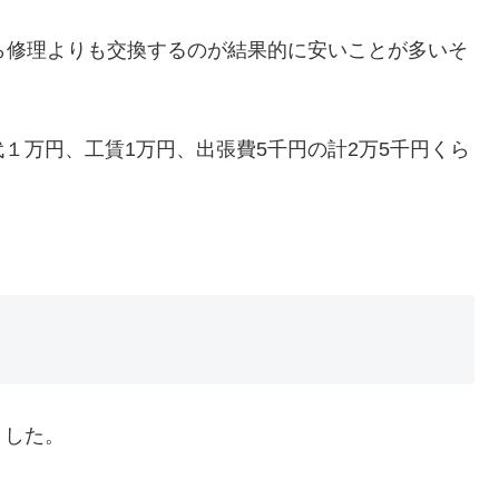
ら修理よりも交換するのが結果的に安いことが多いそ
１万円、工賃1万円、出張費5千円の計2万5千円くら
ました。