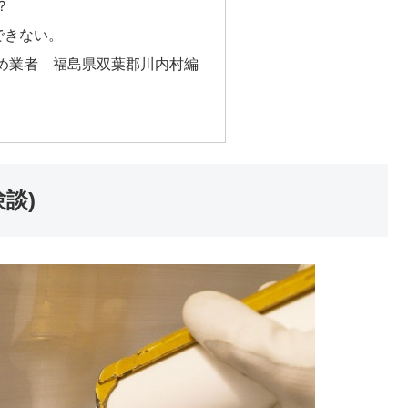
？
できない。
め業者 福島県双葉郡川内村編
談)