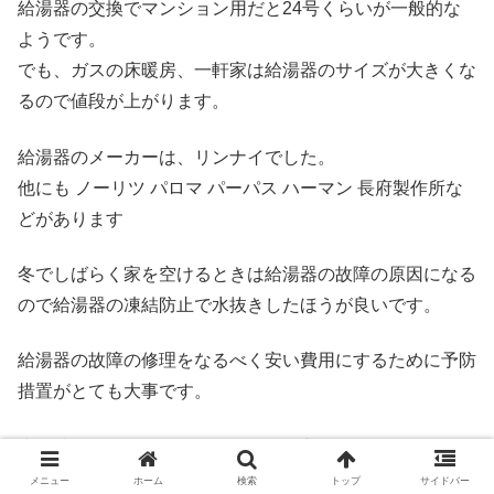
給湯器の交換でマンション用だと24号くらいが一般的な
ようです。
でも、ガスの床暖房、一軒家は給湯器のサイズが大きくな
るので値段が上がります。
給湯器のメーカーは、リンナイでした。
他にも ノーリツ パロマ パーパス ハーマン 長府製作所な
どがあります
冬でしばらく家を空けるときは給湯器の故障の原因になる
ので給湯器の凍結防止で水抜きしたほうが良いです。
給湯器の故障の修理をなるべく安い費用にするために予防
措置がとても大事です。
少し時間的に余裕があるなら給湯器交換でホームセンター
で下調べするのもおすすめです。
メニュー
ホーム
検索
トップ
サイドバー