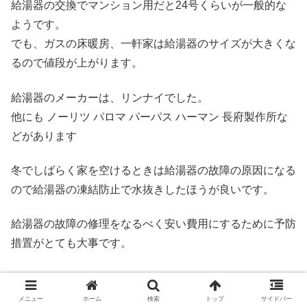
給湯器の交換でマンション用だと24号くらいが一般的な
ようです。
でも、ガスの床暖房、一軒家は給湯器のサイズが大きくな
るので値段が上がります。
給湯器のメーカーは、リンナイでした。
他にも ノーリツ パロマ パーパス ハーマン 長府製作所な
どがあります
冬でしばらく家を空けるときは給湯器の故障の原因になる
ので給湯器の凍結防止で水抜きしたほうが良いです。
給湯器の故障の修理をなるべく安い費用にするために予防
措置がとても大事です。
少し時間的に余裕があるなら給湯器交換でホームセンター
で下調べするのもおすすめです。
メニュー
ホーム
検索
トップ
サイドバー