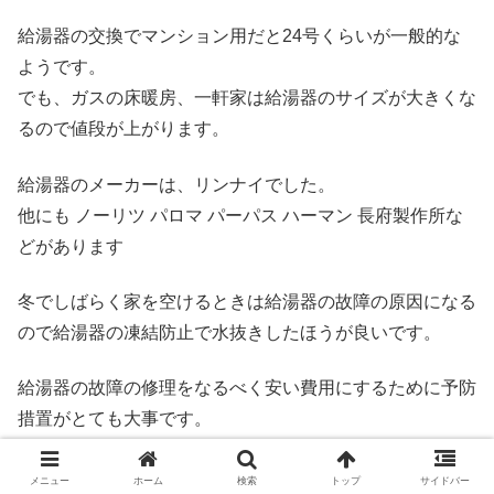
給湯器の交換でマンション用だと24号くらいが一般的な
ようです。
でも、ガスの床暖房、一軒家は給湯器のサイズが大きくな
るので値段が上がります。
給湯器のメーカーは、リンナイでした。
他にも ノーリツ パロマ パーパス ハーマン 長府製作所な
どがあります
冬でしばらく家を空けるときは給湯器の故障の原因になる
ので給湯器の凍結防止で水抜きしたほうが良いです。
給湯器の故障の修理をなるべく安い費用にするために予防
措置がとても大事です。
少し時間的に余裕があるなら給湯器交換でホームセンター
メニュー
ホーム
検索
トップ
サイドバー