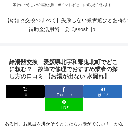
家計にやさしい給湯器交換—ポイントは“どこに頼むか”で決まる！
【給湯器交換のすべて】失敗しない業者選びとお得な
補助金活用術｜公式asoshi.jp
給湯器交換 愛媛県北宇和郡鬼北町でどこ
に頼む？ 故障で修理でおすすめ業者の探
し方の口コミ 【お湯が出ない 水漏れ】
X
Facebook
はてブ
LINE
ある日、お風呂を沸かそうとしたらお湯がでない！ かな