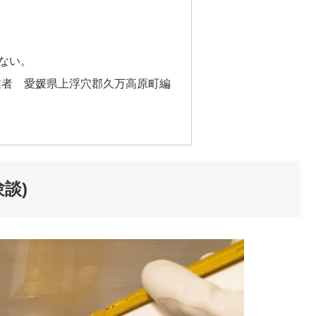
きない。
業者 愛媛県上浮穴郡久万高原町編
談)