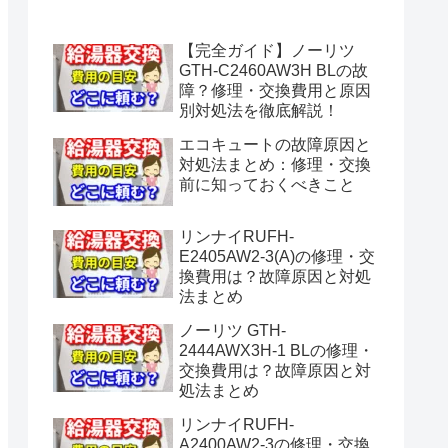
水漏れ】
【完全ガイド】ノーリツ
GTH-C2460AW3H BLの故
障？修理・交換費用と原因
別対処法を徹底解説！
エコキュートの故障原因と
対処法まとめ：修理・交換
前に知っておくべきこと
リンナイRUFH-
E2405AW2-3(A)の修理・交
換費用は？故障原因と対処
法まとめ
ノーリツ GTH-
2444AWX3H-1 BLの修理・
交換費用は？故障原因と対
処法まとめ
リンナイRUFH-
A2400AW2-3の修理・交換