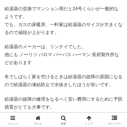
給湯器の交換でマンション用だと24号くらいが一般的な
ようです。
でも、ガスの床暖房、一軒家は給湯器のサイズが大きくな
るので値段が上がります。
給湯器のメーカーは、リンナイでした。
他にも ノーリツ パロマ パーパス ハーマン 長府製作所な
どがあります
冬でしばらく家を空けるときは給湯器の故障の原因になる
ので給湯器の凍結防止で水抜きしたほうが良いです。
給湯器の故障の修理をなるべく安い費用にするために予防
措置がとても大事です。
少し時間的に余裕があるなら給湯器交換でホームセンター
メニュー
ホーム
検索
トップ
サイドバー