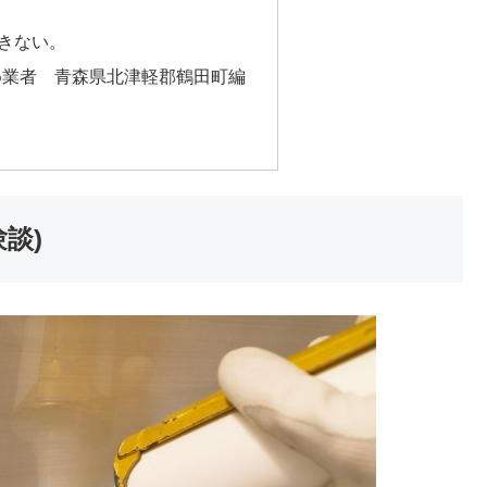
？
できない。
め業者 青森県北津軽郡鶴田町編
談)