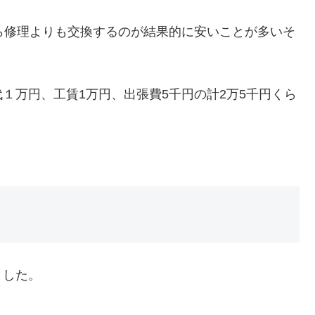
ら修理よりも交換するのが結果的に安いことが多いそ
１万円、工賃1万円、出張費5千円の計2万5千円くら
ました。