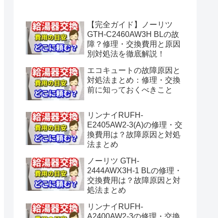
水漏れ】
【完全ガイド】ノーリツ
GTH-C2460AW3H BLの故
障？修理・交換費用と原因
別対処法を徹底解説！
エコキュートの故障原因と
対処法まとめ：修理・交換
前に知っておくべきこと
リンナイRUFH-
E2405AW2-3(A)の修理・交
換費用は？故障原因と対処
法まとめ
ノーリツ GTH-
2444AWX3H-1 BLの修理・
交換費用は？故障原因と対
処法まとめ
リンナイRUFH-
A2400AW2-3の修理・交換