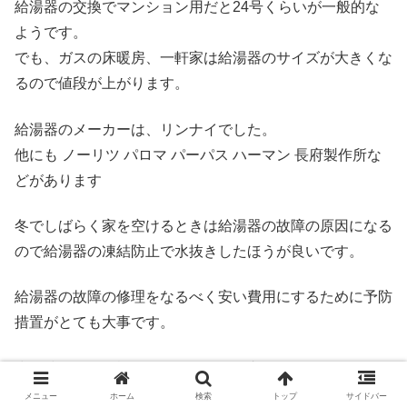
給湯器の交換でマンション用だと24号くらいが一般的な
ようです。
でも、ガスの床暖房、一軒家は給湯器のサイズが大きくな
るので値段が上がります。
給湯器のメーカーは、リンナイでした。
他にも ノーリツ パロマ パーパス ハーマン 長府製作所な
どがあります
冬でしばらく家を空けるときは給湯器の故障の原因になる
ので給湯器の凍結防止で水抜きしたほうが良いです。
給湯器の故障の修理をなるべく安い費用にするために予防
措置がとても大事です。
少し時間的に余裕があるなら給湯器交換でホームセンター
で下調べするのもおすすめです。
メニュー
ホーム
検索
トップ
サイドバー