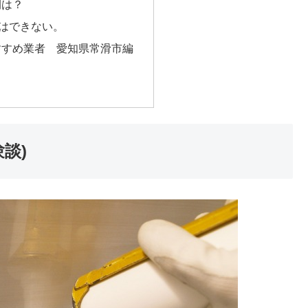
間は？
Yはできない。
すすめ業者 愛知県常滑市編
談)