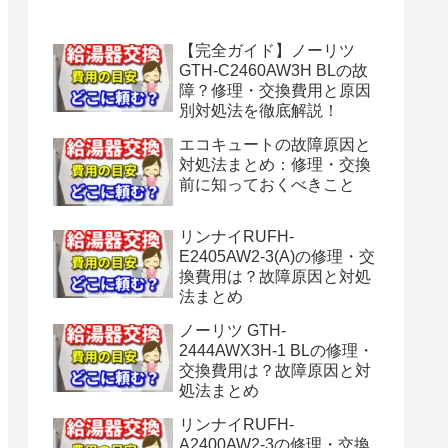
水漏れ】
【完全ガイド】ノーリツ
GTH-C2460AW3H BLの故
障？修理・交換費用と原因
別対処法を徹底解説！
エコキュートの故障原因と
対処法まとめ：修理・交換
前に知っておくべきこと
リンナイRUFH-
E2405AW2-3(A)の修理・交
換費用は？故障原因と対処
法まとめ
ノーリツ GTH-
2444AWX3H-1 BLの修理・
交換費用は？故障原因と対
処法まとめ
リンナイRUFH-
A2400AW2-3の修理・交換