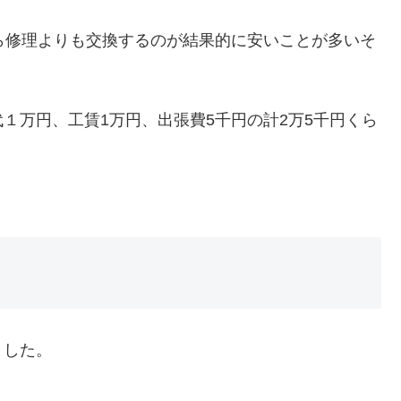
ら修理よりも交換するのが結果的に安いことが多いそ
１万円、工賃1万円、出張費5千円の計2万5千円くら
ました。